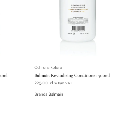
Ochrona koloru
00ml
Balmain Revitalizing Conditioner 300ml
225.00
zł
w tym VAT
Brands
Balmain