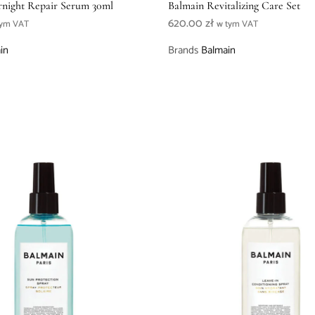
night Repair Serum 30ml
Balmain Revitalizing Care Set
620.00
zł
tym VAT
w tym VAT
in
Brands
Balmain