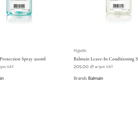
Mgiełki
Protection Spray 200ml
Balmain Leave-In Conditioning 
205.00
zł
tym VAT
w tym VAT
in
Brands
Balmain