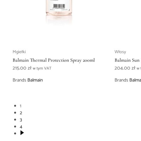
Mgiełki
Włosy
Balmain Thermal Protection Spray 200ml
Balmain Sun 
215.00
zł
204.00
zł
w tym VAT
w 
Brands
Balmain
Brands
Balma
1
2
3
4