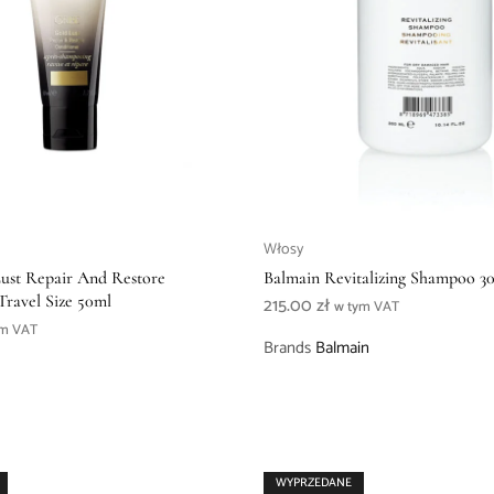
Włosy
ust Repair And Restore
Balmain Revitalizing Shampoo 3
Travel Size 50ml
215.00
zł
w tym VAT
ym VAT
Brands
Balmain
WYPRZEDANE