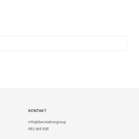
KONTAKT
info@dwcreative.group
883 568 858