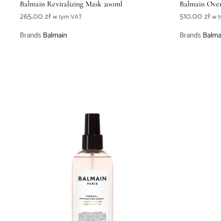
Balmain Revitalizing Mask 200ml
Balmain Over
265.00
zł
510.00
zł
w tym VAT
w 
Brands
Balmain
Brands
Balma