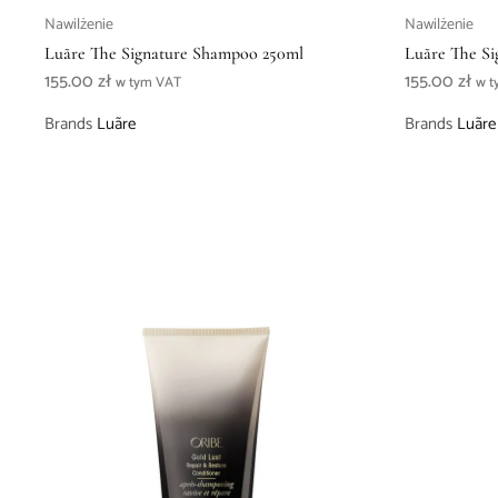
Nawilżenie
Nawilżenie
Luãre The Signature Shampoo 250ml
Luãre The Si
155.00
zł
155.00
zł
w tym VAT
w t
Brands
Luãre
Brands
Luãre