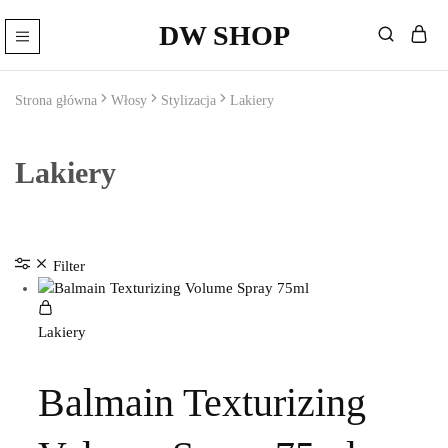
DW SHOP
DW
Artykuły
Shop
Fryzjerskie
Sklep
Strona główna
Włosy
Stylizacja
Lakiery
–
Kosmetyki
Fryzjerskie
Lakiery
Filter
Lakiery
Balmain Texturizing