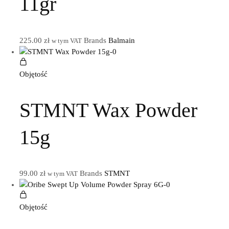
11gr
225.00
zł
Brands
Balmain
w tym VAT
Objętość
STMNT Wax Powder
15g
99.00
zł
Brands
STMNT
w tym VAT
Objętość