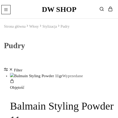
DW SHOP
DW
Artykuły
Shop
Fryzjerskie
Sklep
Strona główna
Włosy
Stylizacja
Pudry
–
Kosmetyki
Fryzjerskie
Pudry
Filter
Wyprzedane
Objętość
Balmain Styling Powder