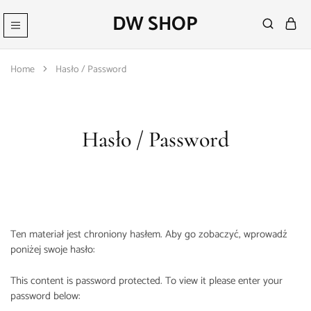
DW SHOP
DW
Artykuły
Shop
Fryzjerskie
Sklep
Home
Hasło / Password
–
Kosmetyki
Fryzjerskie
Hasło / Password
Ten materiał jest chroniony hasłem. Aby go zobaczyć, wprowadź
poniżej swoje hasło:
This content is password protected. To view it please enter your
password below: