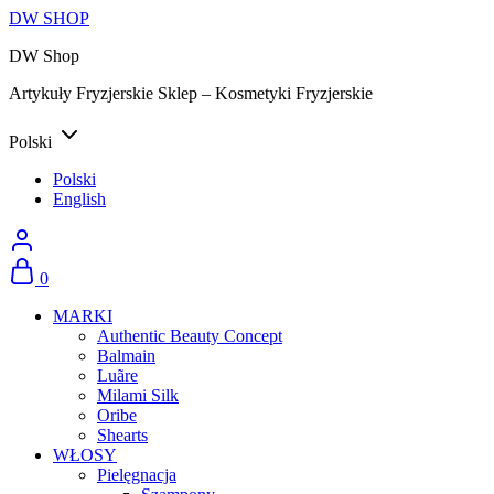
DW SHOP
DW Shop
Artykuły Fryzjerskie Sklep – Kosmetyki Fryzjerskie
Polski
Polski
English
0
MARKI
Authentic Beauty Concept
Balmain
Luãre
Milami Silk
Oribe
Shearts
WŁOSY
Pielęgnacja