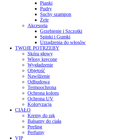
Pianki
Pudry
Suchy szampon
Żele
Akcesoria
Grzebienie i Szczotki
Spinki i Gumki
Urządzenia do włosów
TWOJE POTRZEBY
Skóra głowy
Włosy kręcone
Wygładzenie
Objętość
Nawilżenie
Odbudowa
Termoochrona
Ochrona koloru
Ochrona UV
Koloryzacja
CIAŁO
Kremy do rąk
Balsamy do ciała
Peeling
Perfumy
VIP