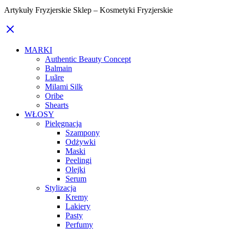
Artykuły Fryzjerskie Sklep – Kosmetyki Fryzjerskie
MARKI
Authentic Beauty Concept
Balmain
Luãre
Milami Silk
Oribe
Shearts
WŁOSY
Pielęgnacja
Szampony
Odżywki
Maski
Peelingi
Olejki
Serum
Stylizacja
Kremy
Lakiery
Pasty
Perfumy