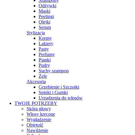
Szampony
Odżywki
Maski
Peelingi
Olejki
Serum
Stylizacja
Kremy
Lakiery
Pasty
Perfumy
Pianki
Pudry
Suchy szampon
Żele
Akcesoria
Grzebienie i Szczotki
Spinki i Gumki
Urządzenia do włosów
TWOJE POTRZEBY
Skóra głowy
Włosy kręcone
Wygładzenie
Objętość
Nawilżenie