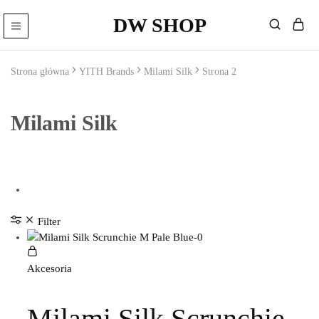
DW SHOP
DW
Artykuły
Shop
Fryzjerskie
Sklep
Strona główna
YITH Brands
Milami Silk
Strona 2
–
Kosmetyki
Fryzjerskie
Milami Silk
Filter
Akcesoria
Milami Silk Scrunchie