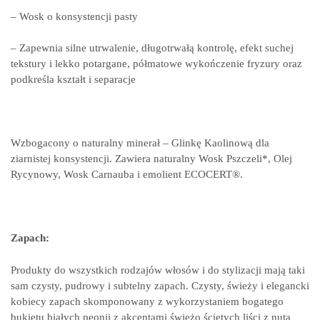
– Wosk o konsystencji pasty
– Zapewnia silne utrwalenie, długotrwałą kontrolę, efekt suchej
tekstury i lekko potargane, półmatowe wykończenie fryzury oraz
podkreśla kształt i separacje
Wzbogacony o naturalny minerał – Glinkę Kaolinową dla
ziarnistej konsystencji. Zawiera naturalny Wosk Pszczeli*, Olej
Rycynowy, Wosk Carnauba i emolient ECOCERT®.
Zapach:
Produkty do wszystkich rodzajów włosów i do stylizacji mają taki
sam czysty, pudrowy i subtelny zapach. Czysty, świeży i elegancki
kobiecy zapach skomponowany z wykorzystaniem bogatego
bukietu białych peonii z akcentami świeżo ściętych liści z nutą