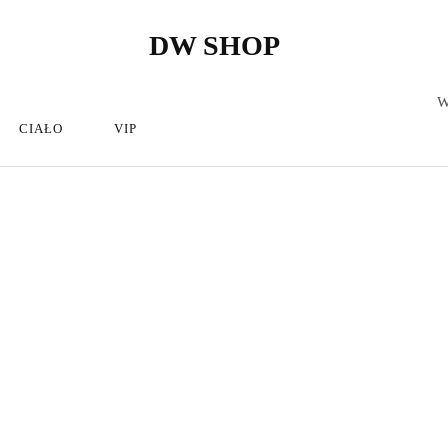
DW SHOP
DW
Artykuły
Shop
Fryzjerskie
Sklep
–
W
Kosmetyki
Fryzjerskie
CIAŁO
VIP