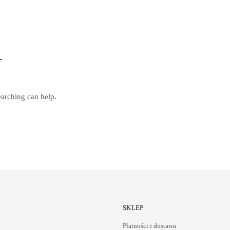
d
earching can help.
SKLEP
Płatności i dostawa