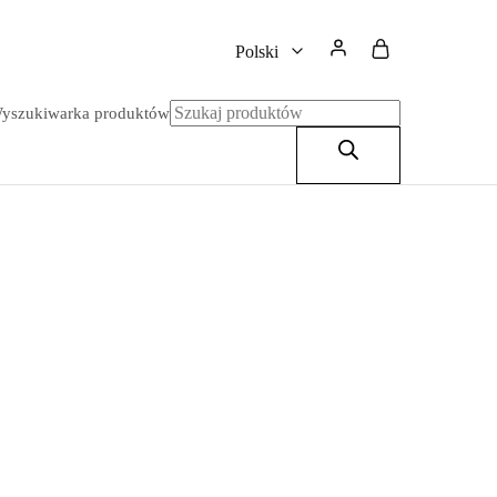
Polski
yszukiwarka produktów
Polski
English