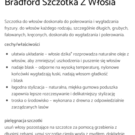
Bradford Szczotka Z Włosia
Szczotka do włosów doskonała do polerowania i wygładzania
fryzury. do włosów każdego rodzaju, szczególnie długich, grubych,
falowanych, kręconych, doskonała do wygładzania i polerowania.
cechy/właściwości
ułatwia układanie – włosie dzika* rozprowadza naturalne oleje z
włosów, aby zmniejszyć uszkodzenia i puszenie się włosów
nadaje blask – odporne na wysoką temperaturę, nylonowe
końcówki wygładzają łuski, nadają włosom gładkość
i blask
łagodna stylizacja – naturalna, miękka gumowa poduszka
zapewnia lepsze rozczesywanie i delikatniejszy stylizację
troska o środowisko – wykonana z drewna z odpowiedzialnie
zarządzanych lasów
pielęgnacja szczotki
usuń włosy pozostające na szczotce za pomocą grzebienia z
długimi zębami. umyj szczotkę ciepłą wodą z mydłem, dokładnie