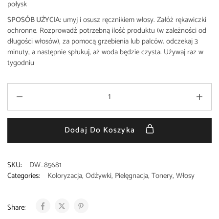
połysk
SPOSÓB UŻYCIA:
umyj i osusz ręcznikiem włosy. Załóż rękawiczki
ochronne. Rozprowadź potrzebną ilość produktu (w zależności od
długości włosów), za pomocą grzebienia lub palców. odczekaj 3
minuty, a następnie spłukuj, aż woda będzie czysta. Używaj raz w
tygodniu
Dodaj Do Koszyka
SKU:
DW_85681
Categories:
Koloryzacja
,
Odżywki
,
Pielęgnacja
,
Tonery
,
Włosy
Share: