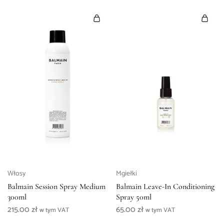
Włosy
Mgiełki
Balmain Session Spray Medium
Balmain Leave-In Conditioning
300ml
Spray 50ml
215.00
zł
65.00
zł
w tym VAT
w tym VAT