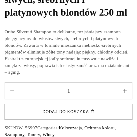
platynowych blondów 250 ml
Oribe Silverati Shampoo to delikatny, rozjaśniający szampon
pielęgnacyjny do włosów siwych, srebrnych i platynowych
blondów. Zawarta w formule mieszanka niebiesko-srebrnych
pigmentów eliminuje żółte tony nadając piękny, chłodny odcień.
Ekstrakt z europejskiej jodły srebrnej intensywnie nawilża i
zmiękcza włosy, poprawia ich elastyczność oraz ma działanie anti
– aging.
DODAJ DO KOSZYKA
SKU:
DW_56997
Categories:
Koloryzacja
,
Ochrona koloru
,
Szampony
,
Tonery
,
Włosy