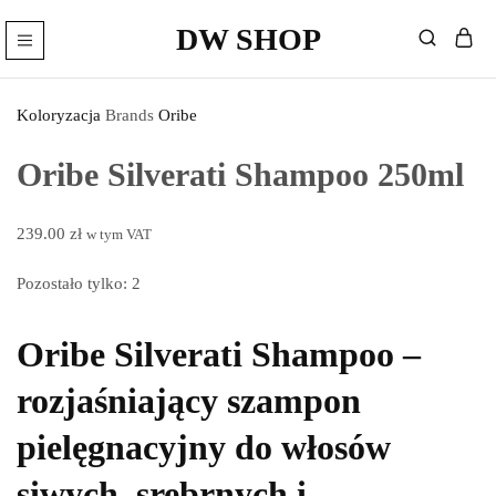
DW SHOP
DW
Artykuły
Shop
Fryzjerskie
Sklep
Koloryzacja
Brands
Oribe
–
Kosmetyki
Fryzjerskie
Oribe Silverati Shampoo 250ml
239.00
zł
w tym VAT
Pozostało tylko: 2
Oribe Silverati Shampoo
–
rozjaśniający szampon
pielęgnacyjny do włosów
siwych, srebrnych i