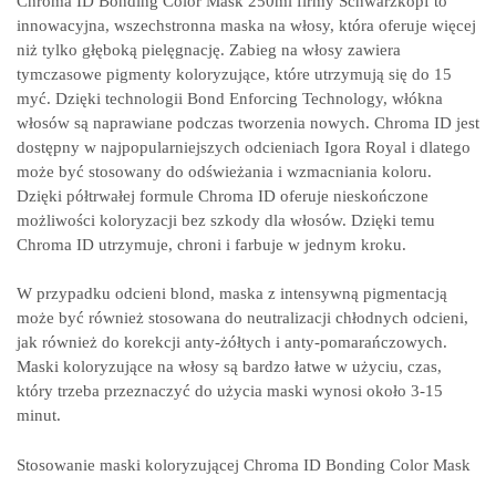
Chroma ID Bonding Color Mask 250ml firmy Schwarzkopf to
innowacyjna, wszechstronna maska na włosy, która oferuje więcej
niż tylko głęboką pielęgnację. Zabieg na włosy zawiera
tymczasowe pigmenty koloryzujące, które utrzymują się do 15
myć. Dzięki technologii Bond Enforcing Technology, włókna
włosów są naprawiane podczas tworzenia nowych. Chroma ID jest
dostępny w najpopularniejszych odcieniach Igora Royal i dlatego
może być stosowany do odświeżania i wzmacniania koloru.
Dzięki półtrwałej formule Chroma ID oferuje nieskończone
możliwości koloryzacji bez szkody dla włosów. Dzięki temu
Chroma ID utrzymuje, chroni i farbuje w jednym kroku.
W przypadku odcieni blond, maska z intensywną pigmentacją
może być również stosowana do neutralizacji chłodnych odcieni,
jak również do korekcji anty-żółtych i anty-pomarańczowych.
Maski koloryzujące na włosy są bardzo łatwe w użyciu, czas,
który trzeba przeznaczyć do użycia maski wynosi około 3-15
minut.
Stosowanie maski koloryzującej Chroma ID Bonding Color Mask