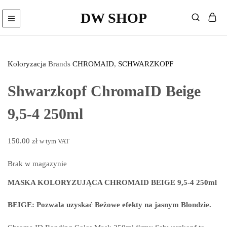
DW SHOP
DW
Artykuły
Shop
Fryzjerskie
Wyprzedane
Sklep
–
Kosmetyki
Koloryzacja
Brands
CHROMAID
,
SCHWARZKOPF
Fryzjerskie
Shwarzkopf ChromaID Beige
9,5-4 250ml
150.00
zł
w tym VAT
Brak w magazynie
MASKA KOLORYZUJĄCA CHROMAID BEIGE 9,5-4 250ml
BEIGE: Pozwala uzyskać Beżowe efekty na jasnym Blondzie.