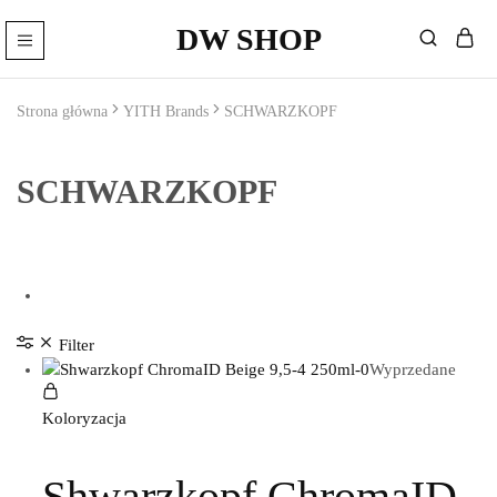
DW SHOP
DW
Artykuły
Shop
Fryzjerskie
Sklep
Strona główna
YITH Brands
SCHWARZKOPF
–
Kosmetyki
Fryzjerskie
SCHWARZKOPF
Filter
Wyprzedane
Koloryzacja
Shwarzkopf ChromaID