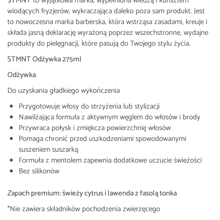
STMNT
to wyjątkowa marka, wypełniona wiedzą i kunsztem
wiodących fryzjerów, wykraczająca daleko poza sam produkt. Jest
to nowoczesna marka barberska, która wstrząsa zasadami, kreuje i
składa jasną deklarację wyrażoną poprzez wszechstronne, wydajne
produkty do pielęgnacji, które pasują do Twojego stylu życia.
STMNT Odżywka 275ml
Odżywka
Do uzyskania gładkiego wykończenia
Przygotowuje włosy do strzyżenia lub stylizacji
Nawilżająca formuła z aktywnym węglem do włosów i brody
Przywraca połysk i zmiękcza powierzchnię włosów
Pomaga chronić przed uszkodzeniami spowodowanymi
suszeniem suszarką
Formuła z mentolem zapewnia dodatkowe uczucie świeżości
Bez silikonów
Zapach premium: świeży cytrus i lawenda z fasolą tonka
*Nie zawiera składników pochodzenia zwierzęcego